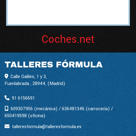
Coches.net
TALLERES FÓRMULA
Calle Galileo, 1 y 3,
Fuenlabrada
,
28944
,
(Madrid)
91 6156691
609307956 (mecánica) / 636481346 (carrocería) /
650419598 (oficina)
talleresformula
talleresformula.es